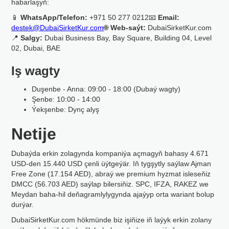
habarlaşyň:
📱
WhatsApp/Telefon:
+971 50 277 0212📧
Email:
destek@DubaiSirketKur.com
🌐
Web-saýt:
DubaiSirketKur.com
📍
Salgy:
Dubai Business Bay, Bay Square, Building 04, Level
02, Dubai, BAE
Iş wagty
Duşenbe - Anna: 09:00 - 18:00 (Dubaý wagty)
Şenbe: 10:00 - 14:00
Ýekşenbe: Dynç alyş
Netije
Dubaýda erkin zolagynda kompaniýa açmagyň bahasy 4.671
USD-den 15.440 USD çenli üýtgeýär. Iň tygşytly saýlaw Ajman
Free Zone (17.154 AED), abraý we premium hyzmat isleseňiz
DMCC (56.703 AED) saýlap bilersiňiz. SPC, IFZA, RAKEZ we
Meydan baha-hil deňagramlylygynda ajaýyp orta wariant bolup
durýar.
DubaiSirketKur.com hökmünde biz işiňize iň laýyk erkin zolany