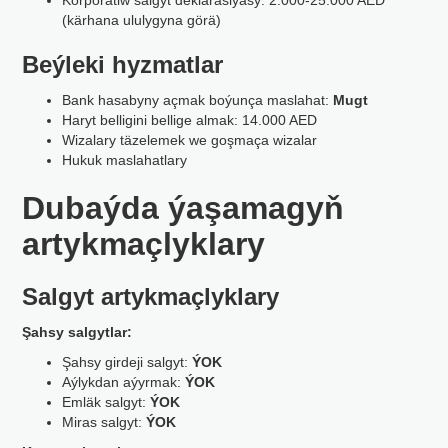
Korporatiw salgyt deklarasiýasy: 2.000-25.000 AED
(kärhana ululygyna görä)
Beýleki hyzmatlar
Bank hasabyny açmak boýunça maslahat:
Mugt
Haryt belligini bellige almak: 14.000 AED
Wizalary täzelemek we goşmaça wizalar
Hukuk maslahatlary
Dubaýda ýaşamagyň
artykmaçlyklary
Salgyt artykmaçlyklary
Şahsy salgytlar:
Şahsy girdeji salgyt:
ÝOK
Aýlykdan aýyrmak:
ÝOK
Emläk salgyt:
ÝOK
Miras salgyt:
ÝOK