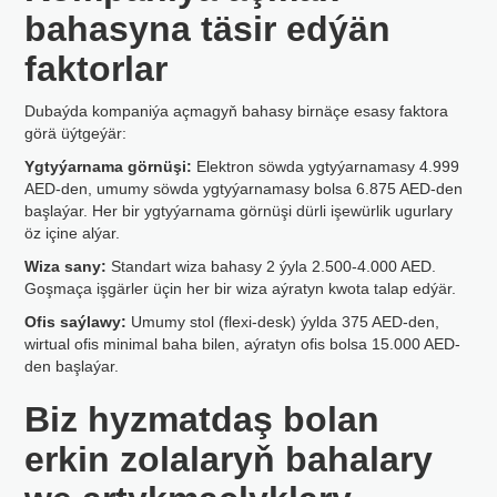
bahasyna täsir edýän
faktorlar
Dubaýda kompaniýa açmagyň bahasy birnäçe esasy faktora
görä üýtgeýär:
Ygtyýarnama görnüşi:
Elektron söwda ygtyýarnamasy 4.999
AED-den, umumy söwda ygtyýarnamasy bolsa 6.875 AED-den
başlaýar. Her bir ygtyýarnama görnüşi dürli işewürlik ugurlary
öz içine alýar.
Wiza sany:
Standart wiza bahasy 2 ýyla 2.500-4.000 AED.
Goşmaça işgärler üçin her bir wiza aýratyn kwota talap edýär.
Ofis saýlawy:
Umumy stol (flexi-desk) ýylda 375 AED-den,
wirtual ofis minimal baha bilen, aýratyn ofis bolsa 15.000 AED-
den başlaýar.
Biz hyzmatdaş bolan
erkin zolalaryň bahalary