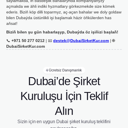
saýlamakda, iň bäsdeşlik bahalarynda kompaniýaňyzy
açmakda we ähli indiki hyzmatlary görkezmekde size kömek
ederis. Biziň köp dilli toparmyz, aç-açan bahalar we doly goldaw
bilen Dubaýda üstünlikli işi başlamak häzir öňkülerden has
aňsat!
Biziň bilen şu gün habarlaşyp, Dubaýda öz işiňizi başlaň!
📞
+971 50 277 0212
| 📧
destek@DubaiSirketKur.com
| 🌐
DubaiSirketKur.com
Ücretsiz Danışmanlık
Dubai’de Şirket
Kuruluşu İçin Teklif
Alın
Sizin için en uygun Dubai şirket kuruluş teklifini