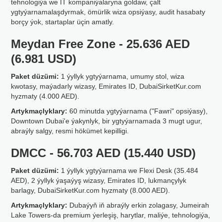
tehnologiýa we IT kompaniýalaryna goldaw, çalt
ygtyýarnamalaşdyrmak, ömürlik wiza opsiýasy, audit hasabaty
borçy ýok, startaplar üçin amatly.
Meydan Free Zone - 25.636 AED
(6.981 USD)
Paket düzümi:
1 ýyllyk ygtyýarnama, umumy stol, wiza
kwotasy, maýadarly wizasy, Emirates ID, DubaiSirketKur.com
hyzmaty (4.000 AED).
Artykmaçlyklary:
60 minutda ygtyýarnama ("Fawri" opsiýasy),
Downtown Dubai'e ýakynlyk, bir ygtyýarnamada 3 mugt ugur,
abraýly salgy, resmi hökümet kepilligi.
DMCC - 56.703 AED (15.440 USD)
Paket düzümi:
1 ýyllyk ygtyýarnama we Flexi Desk (35.484
AED), 2 ýyllyk ýaşaýyş wizasy, Emirates ID, lukmançylyk
barlagy, DubaiSirketKur.com hyzmaty (8.000 AED).
Artykmaçlyklary:
Dubaýyň iň abraýly erkin zolagasy, Jumeirah
Lake Towers-da premium ýerleşiş, harytlar, maliýe, tehnologiýa,