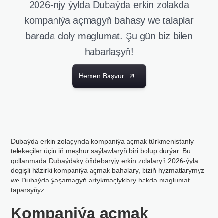
2026-njy ýylda Dubaýda erkin zolakda
kompaniýa açmagyň bahasy we talaplar
barada doly maglumat. Şu gün biz bilen
habarlaşyň!
Hemen Başvur
Dubaýda erkin zolagynda kompaniýa açmak türkmenistanly
telekeçiler üçin iň meşhur saýlawlaryň biri bolup durýar. Bu
gollanmada Dubaýdaky öňdebaryjy erkin zolalaryň 2026-ýyla
degişli häzirki kompaniýa açmak bahalary, biziň hyzmatlarymyz
we Dubaýda ýaşamagyň artykmaçlyklary hakda maglumat
taparsyňyz.
Kompaniýa açmak