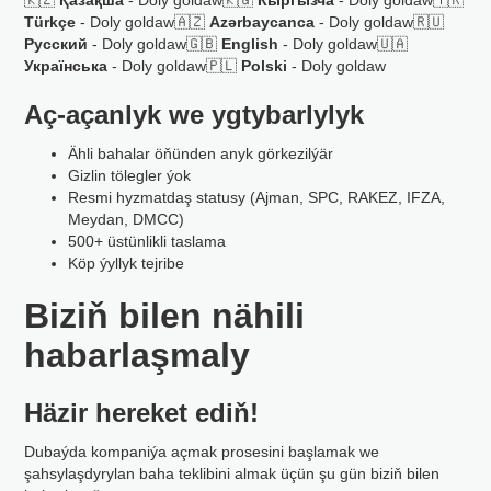
🇰🇿
Қазақша
- Doly goldaw🇰🇬
Кыргызча
- Doly goldaw🇹🇷
Türkçe
- Doly goldaw🇦🇿
Azərbaycanca
- Doly goldaw🇷🇺
Русский
- Doly goldaw🇬🇧
English
- Doly goldaw🇺🇦
Українська
- Doly goldaw🇵🇱
Polski
- Doly goldaw
Aç-açanlyk we ygtybarlylyk
Ähli bahalar öňünden anyk görkezilýär
Gizlin tölegler ýok
Resmi hyzmatdaş statusy (Ajman, SPC, RAKEZ, IFZA,
Meydan, DMCC)
500+ üstünlikli taslama
Köp ýyllyk tejribe
Biziň bilen nähili
habarlaşmaly
Häzir hereket ediň!
Dubaýda kompaniýa açmak prosesini başlamak we
şahsylaşdyrylan baha teklibini almak üçün şu gün biziň bilen