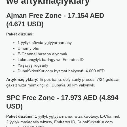
we artykmaçlyklary
Ajman Free Zone - 17.154 AED
(4.671 USD)
Paket düzümi:
1 ýyllyk söwda ygtyýarnamasy
Umumy ofis
E-Channel hasaba alynmak
Lukmançylyk barlagy we Emirates ID
Ýaşaýyş rugsady
DubaiSirketKur.com hyzmat hakynyň: 4.000 AED
Artykmaçlyklary:
Iň pes baha, doly sanly proses, 7/24 goldaw,
çäksiz wiza mümkinçiligi, Dubaýa 30 km ýakynlyk.
SPC Free Zone - 17.973 AED (4.894
USD)
Paket düzümi:
1 ýyllyk ygtyýarnama, wiza kwotasy, E-Channel,
2 ýyllyk maýadarly wizasy, Emirates ID, DubaiSirketKur.com