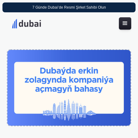
7 Günde Dubai’de Resmi Şirket Sahibi Olun