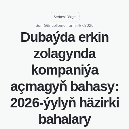
Serbest Bölge
Son Güncelleme Tarihi:
4/7/2026
Dubaýda erkin
zolagynda
kompaniýa
açmagyň bahasy:
2026-ýylyň häzirki
bahalary