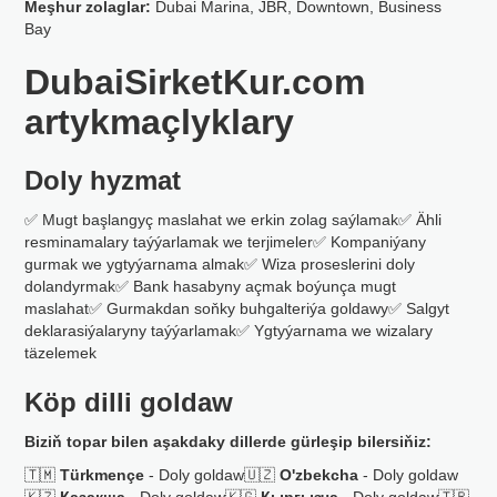
Meşhur zolaglar:
Dubai Marina, JBR, Downtown, Business
Bay
DubaiSirketKur.com
artykmaçlyklary
Doly hyzmat
✅ Mugt başlangyç maslahat we erkin zolag saýlamak✅ Ähli
resminamalary taýýarlamak we terjimeler✅ Kompaniýany
gurmak we ygtyýarnama almak✅ Wiza proseslerini doly
dolandyrmak✅ Bank hasabyny açmak boýunça mugt
maslahat✅ Gurmakdan soňky buhgalteriýa goldawy✅ Salgyt
deklarasiýalaryny taýýarlamak✅ Ygtyýarnama we wizalary
täzelemek
Köp dilli goldaw
Biziň topar bilen aşakdaky dillerde gürleşip bilersiňiz:
🇹🇲
Türkmençe
- Doly goldaw🇺🇿
O'zbekcha
- Doly goldaw