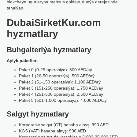
blokcheýn ugurlaryna mahsus goldaw, dünýä derejesinde
tanalýan.
DubaiSirketKur.com
hyzmatlary
Buhgalteriýa hyzmatlary
Aýlyk paketler:
Paket 0 (0-25 operasiýa): 300 AED/aý
Paket 1 (26-50 operasiýa): 500 AED/aý
Paket 2 (51-150 operasiýa): 1.100 AED/aý
Paket 3 (151-250 operasiýa): 1.750 AED/aý
Paket 4 (251-500 operasiýa): 2.500 AED/aý
Paket 5 (501-1.000 operasiýa): 4.000 AED/aý
Salgyt hyzmatlary
Korporatiw salgyt (CT) hasaba alnyş: 990 AED
KGS (VAT) hasaba alnyş: 990 AED