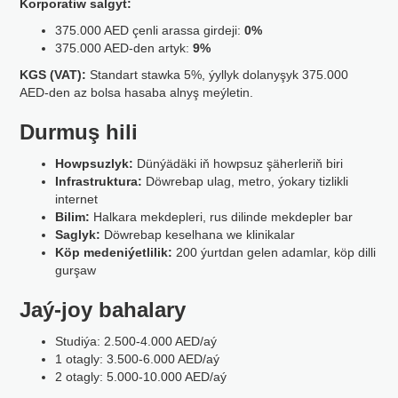
Korporatiw salgyt:
375.000 AED çenli arassa girdeji:
0%
375.000 AED-den artyk:
9%
KGS (VAT):
Standart stawka 5%, ýyllyk dolanyşyk 375.000
AED-den az bolsa hasaba alnyş meýletin.
Durmuş hili
Howpsuzlyk:
Dünýädäki iň howpsuz şäherleriň biri
Infrastruktura:
Döwrebap ulag, metro, ýokary tizlikli
internet
Bilim:
Halkara mekdepleri, rus dilinde mekdepler bar
Saglyk:
Döwrebap keselhana we klinikalar
Köp medeniýetlilik:
200 ýurtdan gelen adamlar, köp dilli
gurşaw
Jaý-joy bahalary
Studiýa: 2.500-4.000 AED/aý
1 otagly: 3.500-6.000 AED/aý
2 otagly: 5.000-10.000 AED/aý