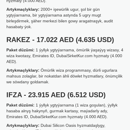
hyzmaty (4.000 AED).
Artykmaçlyklary:
2000+ işewürlik ugur, şol bir gün
ygtyýarnama, bir ygtyýarnama astynda 5 ugry mugt
birleşdirmek, şäher merkezi bilen gowy aragatnaşyk, audit
hasabaty ýok.
RAKEZ - 17.022 AED (4.635 USD)
Paket düzümi:
1 ýyllyk ygtyýarnama, ömürlik ýaşaýyş wizasy, 4
wiza kwotasy, Emirates ID, DubaiSirketKur.com hyzmaty (4.000
AED).
Artykmaçlyklary:
Ömürlik wiza programmasy, dürli ugurlara
mahsus zolaglar, bir nokatdan ähli döwlet hyzmatlary, önümçilik
we söwdany goldamak.
IFZA - 23.915 AED (6.512 USD)
Paket düzümi:
1 ýyllyk ygtyýarnama (1 wiza goşulan), ýyllyk
hasaba alnyş hakynyň, gurmak kartasy, maýadarly ady,
Emirates ID, DubaiSirketKur.com hyzmaty (4.000 AED).
Artykmaçlyklary:
Dubai Silicon Oasis hyzmatdaşlygy,