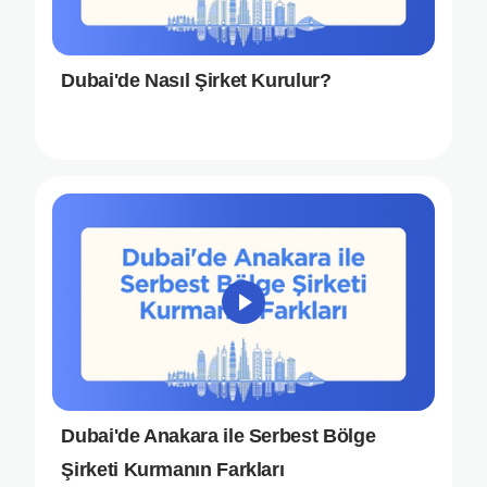
Dubai'de Nasıl Şirket Kurulur?
Dubai'de Anakara ile Serbest Bölge
Şirketi Kurmanın Farkları