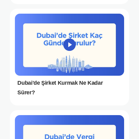
Dubai'de Şirket Kurmak Ne Kadar
Sürer?