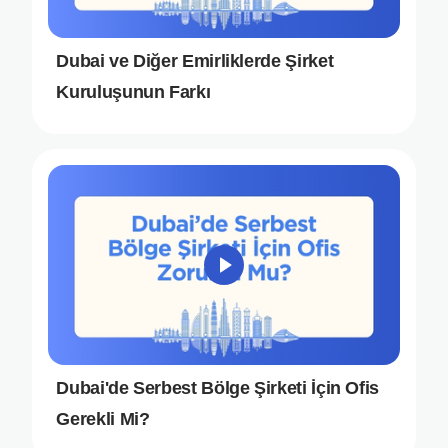
Dubai ve Diğer Emirliklerde Şirket
Kuruluşunun Farkı
Dubai'de Serbest Bölge Şirketi İçin Ofis
Gerekli Mi?