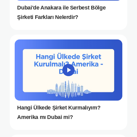
Dubai'de Anakara ile Serbest Bölge
Şirketi Farkları Nelerdir?
Hangi Ülkede Şirket Kurmalıyım?
Amerika mı Dubai mi?