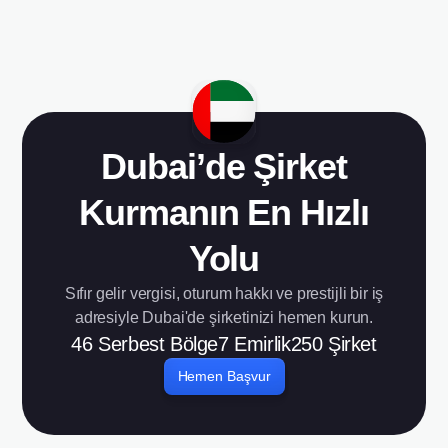
Dubai’de Şirket
Kurmanın En Hızlı
Yolu
Sıfır gelir vergisi, oturum hakkı ve prestijli bir iş
adresiyle Dubai'de şirketinizi hemen kurun.
46
Serbest Bölge
7
Emirlik
250
Şirket
Hemen Başvur