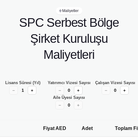
Maliyetler
SPC Serbest Bölge
Şirket Kuruluşu
Maliyetleri
Lisans Süresi (Yıl)
Yatırımcı Vizesi Sayısı
Çalışan Vizesi Sayısı
1
0
0
−
+
−
+
−
+
Aile Üyesi Sayısı
0
−
+
Fiyat AED
Adet
Toplam F