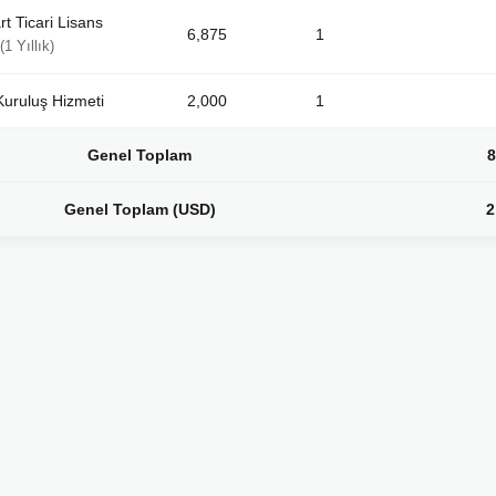
t Ticari Lisans
6,875
1
(1 Yıllık)
Kuruluş Hizmeti
2,000
1
Genel Toplam
8
Genel Toplam (USD)
2