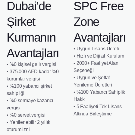
Dubai’de
SPC Free
Şirket
Zone
Kurmanın
Avantajları
• Uygun Lisans Ücreti
Avantajları
• Hızlı ve Dijital Kurulum
• 2000+ Faaliyet Alanı
• %0 kişisel gelir vergisi
Seçeneği
• 375.000 AED kadar %0
• Uygun ve Şeffaf
kurumlar vergisi
Yenileme Ücretleri
• %100 yabancı şirket
• %100 Yabancı Sahiplik
sahipliği
Hakkı
• %0 sermaye kazancı
• 5 Faaliyeti Tek Lisans
vergisi
Altında Birleştirme
• %0 servet vergisi
• Yenilenebilir 2 yıllık
oturum izni