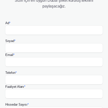
Sizin için en uygun Dubai şirket kuruluş teklifini
paylaşacağız.
Ad
*
Soyad
*
Email
*
Telefon
*
Faaliyet Alanı
*
Hissedar Sayısı
*