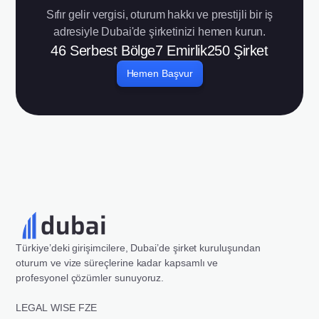
Sıfır gelir vergisi, oturum hakkı ve prestijli bir iş
adresiyle Dubai'de şirketinizi hemen kurun.
46
Serbest Bölge
7
Emirlik
250
Şirket
Hemen Başvur
Türkiye’deki girişimcilere, Dubai’de şirket kuruluşundan
oturum ve vize süreçlerine kadar kapsamlı ve
profesyonel çözümler sunuyoruz.
LEGAL WISE FZE