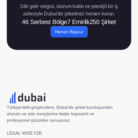
Sıfır gelir vergisi, oturum hakkı ve prestijli bir iş
adresiyle Dubai'de şirketinizi hemen kurun.
46
Serbest Bölge
7
Emirlik
250
Şirket
Hemen Başvur
Türkiye’deki girişimcilere, Dubai’de şirket kuruluşundan
oturum ve vize süreçlerine kadar kapsamlı ve
profesyonel çözümler sunuyoruz.
LEGAL WISE FZE